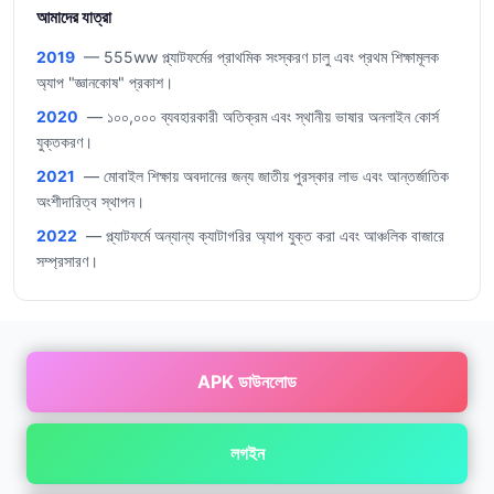
আমাদের যাত্রা
2019
— 555ww প্ল্যাটফর্মের প্রাথমিক সংস্করণ চালু এবং প্রথম শিক্ষামূলক
অ্যাপ "জ্ঞানকোষ" প্রকাশ।
2020
— ১০০,০০০ ব্যবহারকারী অতিক্রম এবং স্থানীয় ভাষার অনলাইন কোর্স
যুক্তকরণ।
2021
— মোবাইল শিক্ষায় অবদানের জন্য জাতীয় পুরস্কার লাভ এবং আন্তর্জাতিক
অংশীদারিত্ব স্থাপন।
2022
— প্ল্যাটফর্মে অন্যান্য ক্যাটাগরির অ্যাপ যুক্ত করা এবং আঞ্চলিক বাজারে
সম্প্রসারণ।
APK ডাউনলোড
লগইন