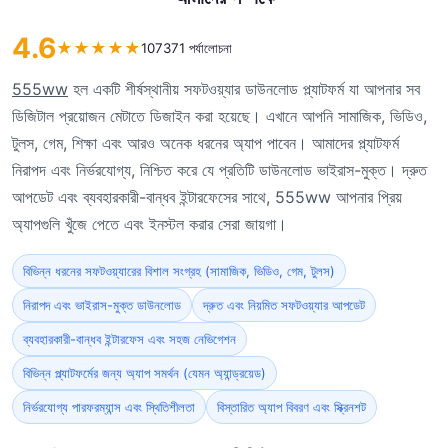
4.6
★
★
★
★
★
107371 পর্যালোচনা
555ww
হল একটি শীর্ষস্থানীয় সফটওয়্যার ডাউনলোড প্ল্যাটফর্ম যা আপনার সব
ডিজিটাল প্রয়োজন মেটাতে ডিজাইন করা হয়েছে। এখানে আপনি সামাজিক, ভিডিও,
টুলস, গেম, শিক্ষা এবং আরও অনেক ধরনের অ্যাপ পাবেন। আমাদের প্ল্যাটফর্ম
নিরাপদ এবং নির্ভরযোগ্য, নিশ্চিত করে যে প্রতিটি ডাউনলোড ভাইরাস-মুক্ত। দ্রুত
আপডেট এবং ব্যবহারকারী-বান্ধব ইন্টারফেসের সাথে, 555ww আপনার প্রিয়
অ্যাপগুলি খুঁজে পেতে এবং ইনস্টল করার সেরা জায়গা।
বিভিন্ন ধরনের সফটওয়্যারের বিশাল সংগ্রহ (সামাজিক, ভিডিও, গেম, টুলস)
নিরাপদ এবং ভাইরাস-মুক্ত ডাউনলোড
দ্রুত এবং নিয়মিত সফটওয়্যার আপডেট
ব্যবহারকারী-বান্ধব ইন্টারফেস এবং সহজ নেভিগেশন
বিভিন্ন প্ল্যাটফর্মের জন্য অ্যাপ সমর্থন (যেমন অ্যান্ড্রয়েড)
নির্ভরযোগ্য পারফরম্যান্স এবং স্থিতিশীলতা
বিস্তারিত অ্যাপ বিবরণ এবং স্ক্রিনশট