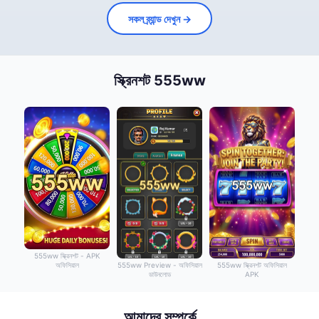
সকল ব্র্যান্ড দেখুন →
স্ক্রিনশট 555ww
555ww স্ক্রিনশট - APK
অফিসিয়াল
555ww Preview - অফিসিয়াল
555ww স্ক্রিনশট অফিসিয়াল
ডাউনলোড
APK
আমাদের সম্পর্কে