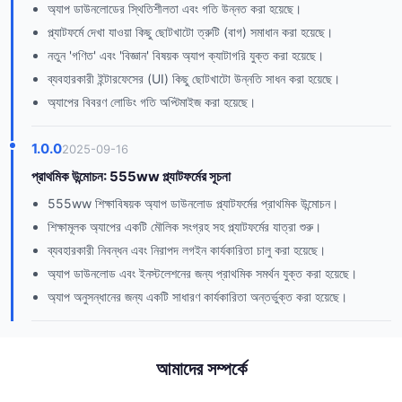
অ্যাপ ডাউনলোডের স্থিতিশীলতা এবং গতি উন্নত করা হয়েছে।
প্ল্যাটফর্মে দেখা যাওয়া কিছু ছোটখাটো ত্রুটি (বাগ) সমাধান করা হয়েছে।
নতুন 'গণিত' এবং 'বিজ্ঞান' বিষয়ক অ্যাপ ক্যাটাগরি যুক্ত করা হয়েছে।
ব্যবহারকারী ইন্টারফেসের (UI) কিছু ছোটখাটো উন্নতি সাধন করা হয়েছে।
অ্যাপের বিবরণ লোডিং গতি অপ্টিমাইজ করা হয়েছে।
1.0.0
2025-09-16
প্রাথমিক উন্মোচন: 555ww প্ল্যাটফর্মের সূচনা
555ww শিক্ষাবিষয়ক অ্যাপ ডাউনলোড প্ল্যাটফর্মের প্রাথমিক উন্মোচন।
শিক্ষামূলক অ্যাপের একটি মৌলিক সংগ্রহ সহ প্ল্যাটফর্মের যাত্রা শুরু।
ব্যবহারকারী নিবন্ধন এবং নিরাপদ লগইন কার্যকারিতা চালু করা হয়েছে।
অ্যাপ ডাউনলোড এবং ইনস্টলেশনের জন্য প্রাথমিক সমর্থন যুক্ত করা হয়েছে।
অ্যাপ অনুসন্ধানের জন্য একটি সাধারণ কার্যকারিতা অন্তর্ভুক্ত করা হয়েছে।
আমাদের সম্পর্কে