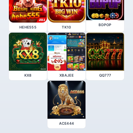
BDPOP
HEHE555
TK10
KX8
XBAJEE
QQ777
ACE444