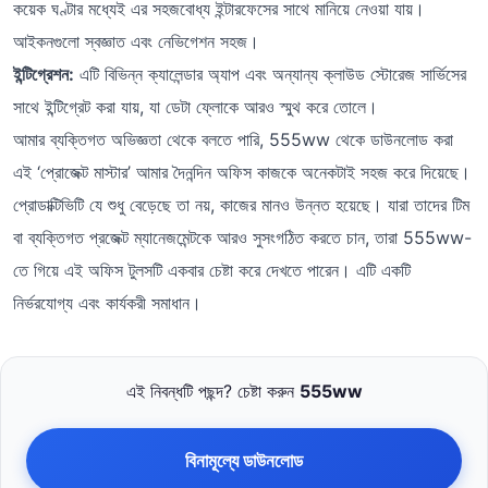
কয়েক ঘণ্টার মধ্যেই এর সহজবোধ্য ইন্টারফেসের সাথে মানিয়ে নেওয়া যায়।
আইকনগুলো স্বজ্ঞাত এবং নেভিগেশন সহজ।
ইন্টিগ্রেশন:
এটি বিভিন্ন ক্যালেন্ডার অ্যাপ এবং অন্যান্য ক্লাউড স্টোরেজ সার্ভিসের
সাথে ইন্টিগ্রেট করা যায়, যা ডেটা ফ্লোকে আরও স্মুথ করে তোলে।
আমার ব্যক্তিগত অভিজ্ঞতা থেকে বলতে পারি, 555ww থেকে ডাউনলোড করা
এই ‘প্রোজেক্ট মাস্টার’ আমার দৈনন্দিন অফিস কাজকে অনেকটাই সহজ করে দিয়েছে।
প্রোডাক্টিভিটি যে শুধু বেড়েছে তা নয়, কাজের মানও উন্নত হয়েছে। যারা তাদের টিম
বা ব্যক্তিগত প্রজেক্ট ম্যানেজমেন্টকে আরও সুসংগঠিত করতে চান, তারা 555ww-
তে গিয়ে এই অফিস টুলসটি একবার চেষ্টা করে দেখতে পারেন। এটি একটি
নির্ভরযোগ্য এবং কার্যকরী সমাধান।
এই নিবন্ধটি পছন্দ? চেষ্টা করুন
555ww
বিনামূল্যে ডাউনলোড