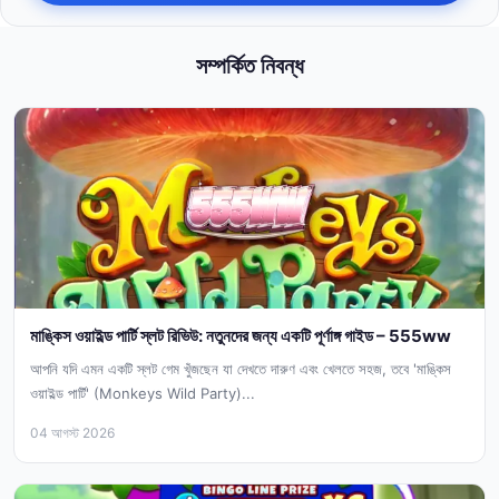
সম্পর্কিত নিবন্ধ
মাঙ্কিস ওয়াইল্ড পার্টি স্লট রিভিউ: নতুনদের জন্য একটি পূর্ণাঙ্গ গাইড – 555ww
আপনি যদি এমন একটি স্লট গেম খুঁজছেন যা দেখতে দারুণ এবং খেলতে সহজ, তবে 'মাঙ্কিস
ওয়াইল্ড পার্টি' (Monkeys Wild Party)...
04 আগস্ট 2026